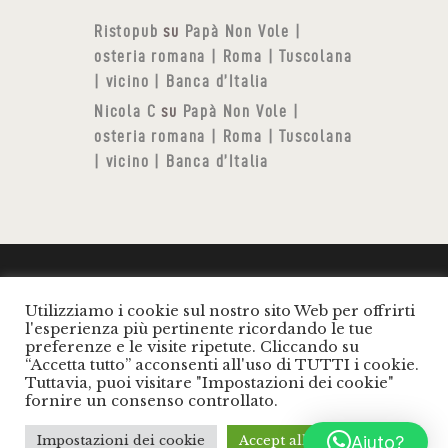
Ristopub
su
Papà Non Vole |
osteria romana | Roma | Tuscolana
| vicino | Banca d’Italia
Nicola C
su
Papà Non Vole |
osteria romana | Roma | Tuscolana
| vicino | Banca d’Italia
Utilizziamo i cookie sul nostro sito Web per offrirti
RISTO SERVICE SRLS - PAPÀ NON VOLE (®)
l'esperienza più pertinente ricordando le tue
Osteria romana- .Tutti i diritti riservati.
preferenze e le visite ripetute. Cliccando su
P.I.: 16816611004 |
Privacy Policy
|
Cookies
“Accetta tutto” acconsenti all'uso di TUTTI i cookie.
Tuttavia, puoi visitare "Impostazioni dei cookie"
policy
|
fornire un consenso controllato.
Aiuto?
Impostazioni dei cookie
Accept all