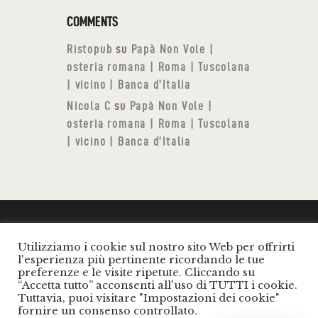
COMMENTS
Ristopub
su
Papà Non Vole |
osteria romana | Roma | Tuscolana
| vicino | Banca d’Italia
Nicola C
su
Papà Non Vole |
osteria romana | Roma | Tuscolana
| vicino | Banca d’Italia
Utilizziamo i cookie sul nostro sito Web per offrirti
RISTO SERVICE SRLS - PAPÀ NON VOLE (®)
l'esperienza più pertinente ricordando le tue
Osteria romana- .Tutti i diritti riservati.
preferenze e le visite ripetute. Cliccando su
“Accetta tutto” acconsenti all'uso di TUTTI i cookie.
P.I.: 16816611004 |
Privacy Policy
|
Cookies
Tuttavia, puoi visitare "Impostazioni dei cookie"
policy
|
fornire un consenso controllato.