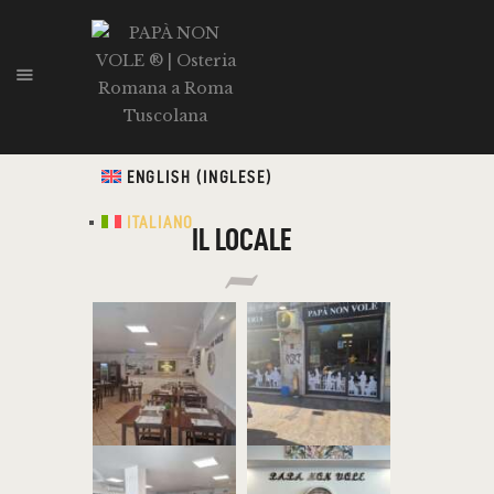
PAPÀ NON VOLE ® | OSTERIA
ROMANA A ROMA TUSCOLANA
CUCINA TIPICA ROMANA. PIATTI GUSTOSI E GENUINI PREPARATI AL MOMENTO
CON MATERIE PRIME DI QUALITÀ A PREZZI PIÙ CHE ONESTI.
ENGLISH
(
INGLESE
)
ITALIANO
ITALIANO
IL LOCALE
HOME
MENÙ 2.0
GALLERIA
CONTATTI