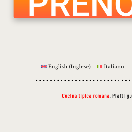
PRENO
English
(
Inglese
)
Italiano
Cucina tipica romana
. Piatti g